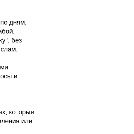
по дням,
абой.
у", без
ыслам.
ами
росы и
ах, которые
вления или