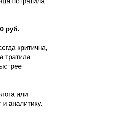
яца потратила
0 руб.
сегда критична,
а тратила
быстрее
олога или
 и аналитику.