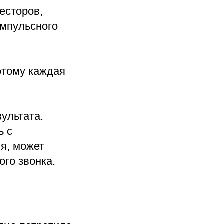
есторов,
импульсного
этому каждая
зультата.
ь с
я, может
ого звонка.