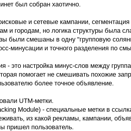
инет был собран хаотично.
оисковые и сетевые кампании, сегментация 
ам и городам, но логика структуры была сл
ы были смешаны в одну "групповую солянк
осс-минусации и точного разделения по см
я - это настройка минус-слов между групп
оторая помогает не смешивать похожие зап
льзователю более точное объявление.
вовали UTM-метки.
acking Module) - специальные метки в ссылк
живать, из какой рекламы, кампании, объя
ы пришел пользователь.