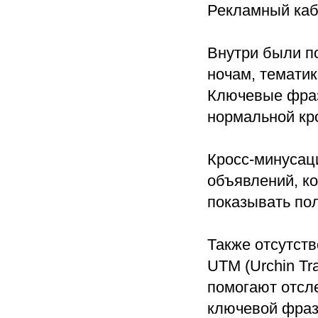
Рекламный каб
Внутри были п
ночам, тематик
Ключевые фраз
нормальной кр
Кросс-минусаци
объявлений, к
показывать по
Также отсутст
UTM (Urchin Tr
помогают отсле
ключевой фраз