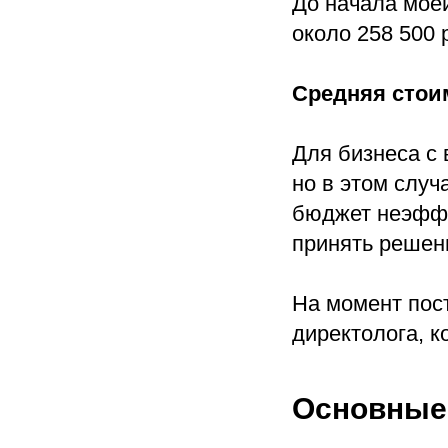
До начала мое
около 258 500 
Средняя стоим
Для бизнеса с 
но в этом случ
бюджет неэффе
принять решен
На момент пос
директолога, к
Основные